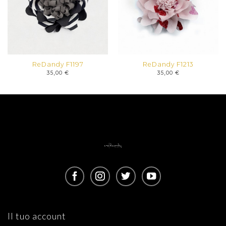
ReDandy F1197
ReDandy F1213
35,00
€
35,00
€
Il tuo account