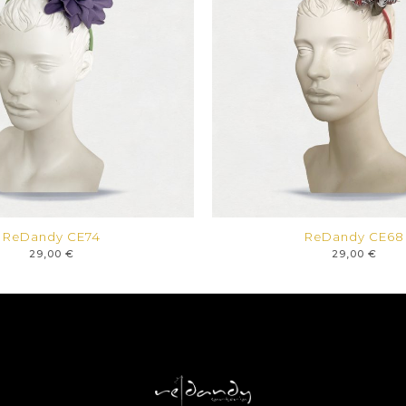
ReDandy CE74
ReDandy CE68
29,00
€
29,00
€