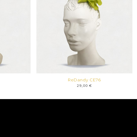
ReDandy CE76
29,00
€