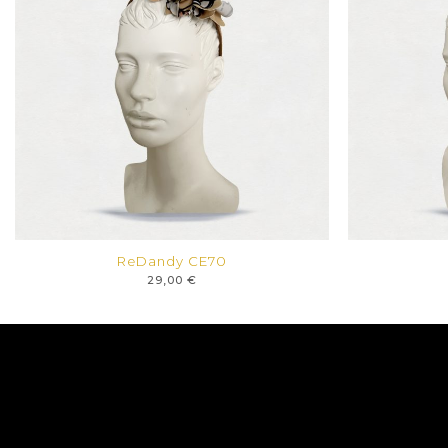
ReDandy CE70
29,00
€