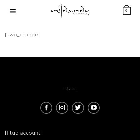
Salta
ai
0
contenuti
[uwp_change]
Il tuo account